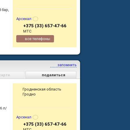
 бар,
Арсенал
+375 (33) 657-47-66
МТС
все телефоны
запомнить
карте
поделиться
Гродненская область
Гродно
6 л/
Арсенал
+375 (33) 657-47-66
МТС