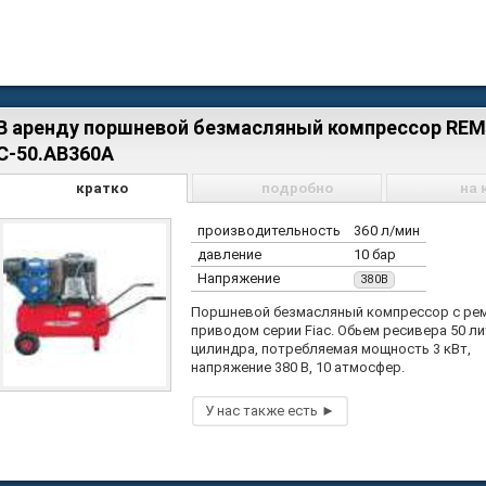
В аренду поршневой безмасляный компрессор REM
С-50.АВ360А
кратко
подробно
на 
производительность
360 л/мин
давление
10 бар
Напряжение
380В
Поршневой безмасляный компрессор с ре
приводом серии Fiac. Обьем ресивера 50 ли
цилиндра, потребляемая мощность 3 кВт,
напряжение 380 В, 10 атмосфер.