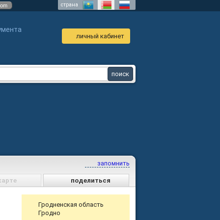
страна
com
умента
личный кабинет
запомнить
карте
поделиться
Гродненская область
Гродно