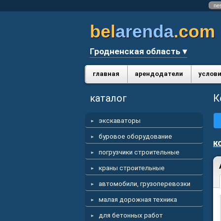
ne
bel
arenda
.com
Гродненская область ▾
главная
арендодатели
услови
каталог
К
экскаваторы
буровое оборудование
к
погрузчики строительные
краны строительные
автомобили, грузоперевозки
малая дорожная техника
для бетонных работ