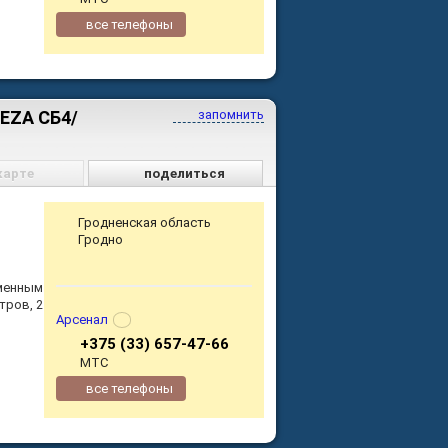
все телефоны
EZA СБ4/
запомнить
карте
поделиться
Гродненская область
Гродно
менным
тров, 2
Арсенал
+375 (33) 657-47-66
МТС
все телефоны