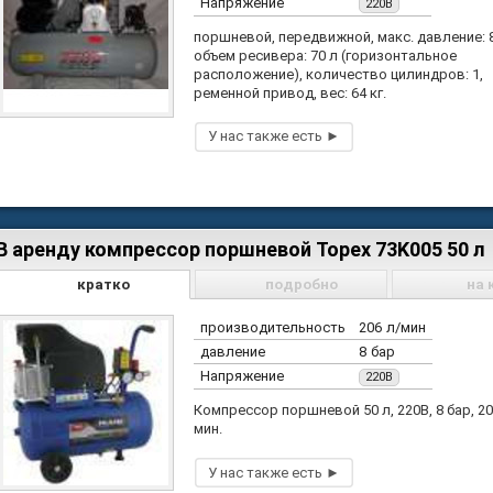
Напряжение
220В
поршневой, передвижной, макс. давление: 8
объем ресивера: 70 л (горизонтальное
расположение), количество цилиндров: 1,
ременной привод, вес: 64 кг.
В аренду компрессор поршневой Topex 73K005 50 л
кратко
подробно
на 
производительность
206 л/мин
давление
8 бар
Напряжение
220В
Компрессор поршневой 50 л, 220В, 8 бар, 20
мин.