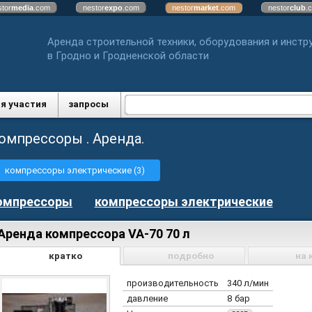
stor
media
.com
nestor
expo
.com
nestor
market
.com
nestor
club
.
Аренда строительной техники, оборудования и инстр
в Гродно и Гродненской области
я участия
запросы
омпрессоры . Аренда.
компрессоры электрические (3)
омпрессоры
компрессоры электрические
Аренда компрессора VA-70 70 л
кратко
подробно
на 
производительность
340 л/мин
давление
8 бар