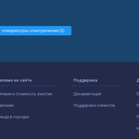
компрессоры электрические (3)
клама на сайте
Поддержка
ловия и стоимость участия
Документация
П
мпании
Поддержка клиентов
П
енда в городах
П
Н