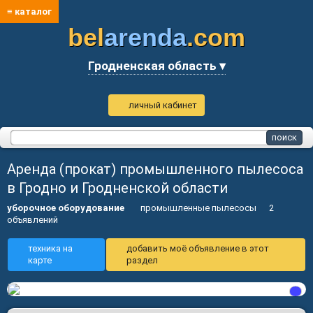
≡ каталог
bel
arenda
.com
Гродненская область ▾
личный кабинет
Аренда (прокат) промышленного пылесоса
в Гродно и Гродненской области
уборочное оборудование
промышленные пылесосы
2
объявлений
техника на
добавить моё объявление в этот
карте
раздел